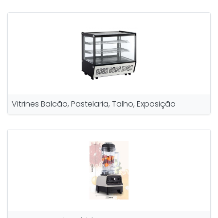
Vitrines Balcão, Pastelaria, Talho, Exposição