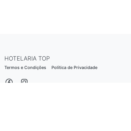
HOTELARIA TOP
Termos e Condições
Política de Privacidade
Estrada Nacional N206, nº2866 (Creixomil)
4835-044 Guimarães
Portugal
hotelariatop@hotmail.com