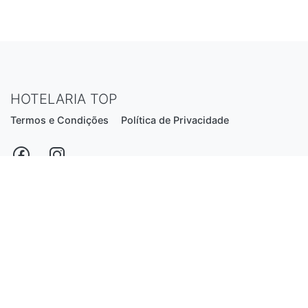
HOTELARIA TOP
Termos e Condições
Política de Privacidade
Estrada Nacional N206, nº2866 (Creixomil)
4835-044 Guimarães
Portugal
hotelariatop@hotmail.com
+351 913 855 556
*chamada para a rede fixa nacional