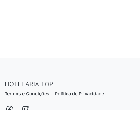
HOTELARIA TOP
Termos e Condições
Política de Privacidade
Estrada Nacional N206, nº2866 (Creixomil)
4835-044 Guimarães