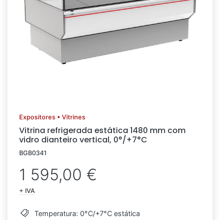
Expositores • Vitrines
Vitrina refrigerada estática 1480 mm com
vidro dianteiro vertical, 0°/+7°C
BGB0341
1 595,00 €
+ IVA
Temperatura: 0°C/+7°C estática