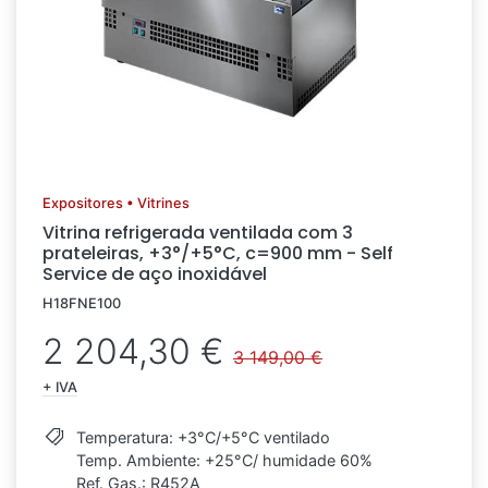
Expositores • Vitrines
Vitrina refrigerada ventilada com 3
prateleiras, +3°/+5°C, c=900 mm - Self
Service de aço inoxidável
H18FNE100
2 204,30 €
3 149,00 €
+ IVA
Temperatura: +3°C/+5°C ventilado
Temp. Ambiente: +25°C/ humidade 60%
Ref. Gas.: R452A