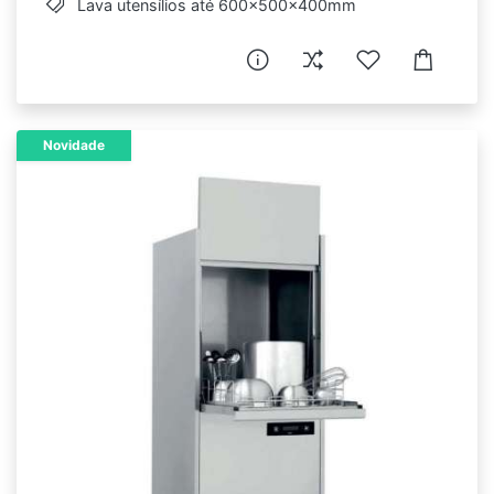
Lava utensílios até 600x500x400mm
Novidade