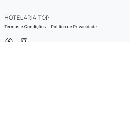
HOTELARIA TOP
Termos e Condições
Política de Privacidade
Estrada Nacional N206, nº2866 (Creixomil)
4835-044 Guimarães
Portugal
hotelariatop@hotmail.com
+351 913 855 556
*chamada para a rede fixa nacional
Desenvolvido por:
Luís Ferreira
© 2026 - Hotelaria Top, Lda