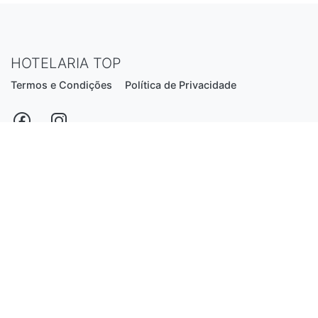
HOTELARIA TOP
Termos e Condições
Política de Privacidade
Estrada Nacional N206, nº2866 (Creixomil)
4835-044 Guimarães
Portugal
hotelariatop@hotmail.com
+351 913 855 556
*chamada para a rede fixa nacional
Desenvolvido por:
Luís Ferreira