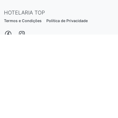
HOTELARIA TOP
Termos e Condições
Política de Privacidade
Estrada Nacional N206, nº2866 (Creixomil)
4835-044 Guimarães
Portugal
hotelariatop@hotmail.com
+351 913 855 556
*chamada para a rede fixa nacional
Desenvolvido por:
Luís Ferreira
© 2026 - Hotelaria Top, Lda