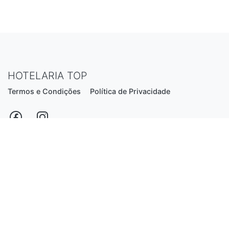
HOTELARIA TOP
Termos e Condições
Política de Privacidade
Estrada Nacional N206, nº2866 (Creixomil)
4835-044 Guimarães
Portugal
hotelariatop@hotmail.com
+351 913 855 556
*chamada para a rede fixa nacional