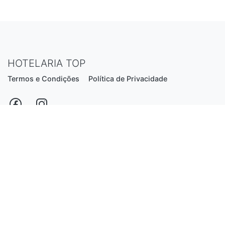
HOTELARIA TOP
Termos e Condições
Política de Privacidade
Estrada Nacional N206, nº2866 (Creixomil)
4835-044 Guimarães
Portugal
hotelariatop@hotmail.com
+351 913 855 556
*chamada para a rede fixa nacional