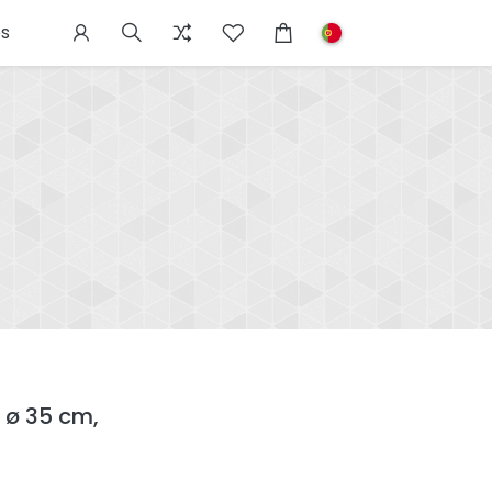
s
s ø 35 cm,