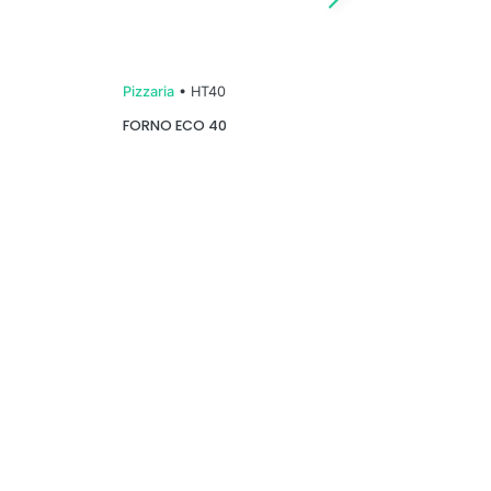
Pizzaria
• HT40
FORNO ECO 40
FORNO