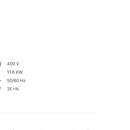
400 V
11.6 KW
50/60 Hz
3F+N