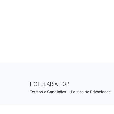
HOTELARIA TOP
Termos e Condições
Política de Privacidade
Estrada Nacional N206, nº2866 (Creixomil)