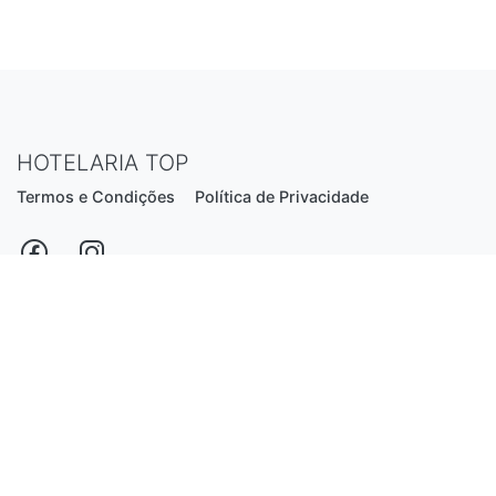
HOTELARIA TOP
Termos e Condições
Política de Privacidade
Estrada Nacional N206, nº2866 (Creixomil)
4835-044 Guimarães
Portugal
hotelariatop@hotmail.com
+351 913 855 556
*chamada para a rede fixa nacional