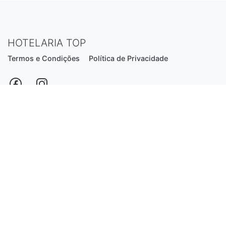
HOTELARIA TOP
Termos e Condições
Política de Privacidade
Estrada Nacional N206, nº2866 (Creixomil)
4835-044 Guimarães
Portugal
hotelariatop@hotmail.com
+351 913 855 556
*chamada para a rede fixa nacional
Desenvolvido por:
Luís Ferreira