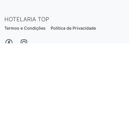
HOTELARIA TOP
Termos e Condições
Política de Privacidade
Estrada Nacional N206, nº2866 (Creixomil)
4835-044 Guimarães
Portugal
hotelariatop@hotmail.com
+351 913 855 556
*chamada para a rede fixa nacional
Desenvolvido por:
Luís Ferreira
© 2026 - Hotelaria Top, Lda