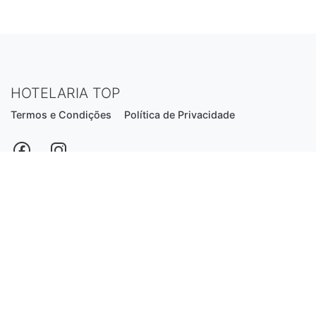
HOTELARIA TOP
Termos e Condições
Política de Privacidade
Estrada Nacional N206, nº2866 (Creixomil)
4835-044 Guimarães
Portugal
hotelariatop@hotmail.com
+351 913 855 556
*chamada para a rede fixa nacional