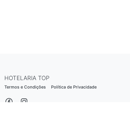
HOTELARIA TOP
Termos e Condições
Política de Privacidade
Estrada Nacional N206, nº2866 (Creixomil)
4835-044 Guimarães