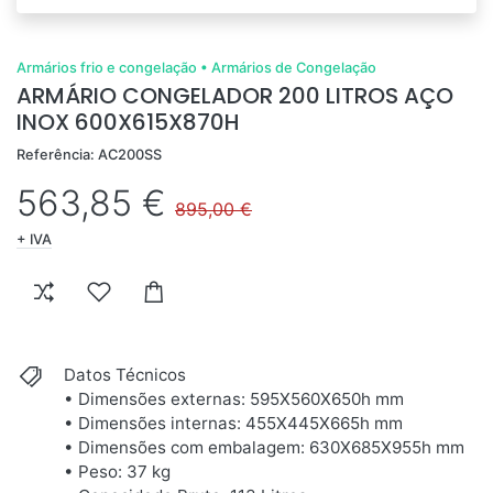
Armários frio e congelação
•
Armários de Congelação
ARMÁRIO CONGELADOR 200 LITROS AÇO
INOX 600X615X870H
Referência: AC200SS
563,85 €
895,00 €
+ IVA
Datos Técnicos
• Dimensões externas: 595X560X650h mm
• Dimensões internas: 455X445X665h mm
• Dimensões com embalagem: 630X685X955h mm
• Peso: 37 kg