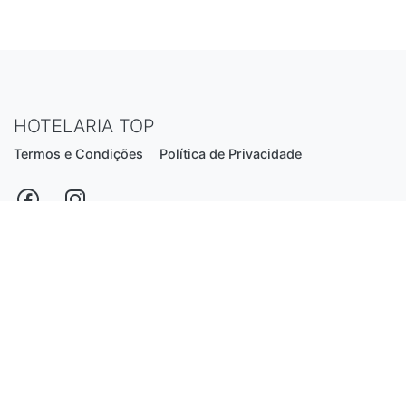
HOTELARIA TOP
Termos e Condições
Política de Privacidade
Estrada Nacional N206, nº2866 (Creixomil)
4835-044 Guimarães
Portugal
hotelariatop@hotmail.com
+351 913 855 556
*chamada para a rede fixa nacional