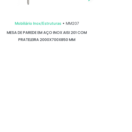
Mobiliário Inox/Estruturas
• MM207
Mob
MESA DE PAREDE EM AÇO INOX AISI 201 COM
MESA 
PRATELEIRA 2000X700X850 MM
POR