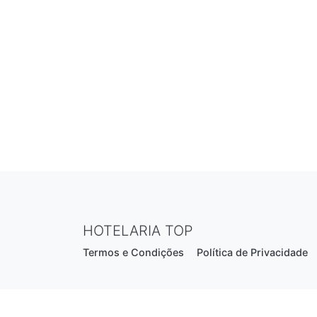
HOTELARIA TOP
Termos e Condições
Política de Privacidade
Estrada Nacional N206, nº2866 (Creixomil)