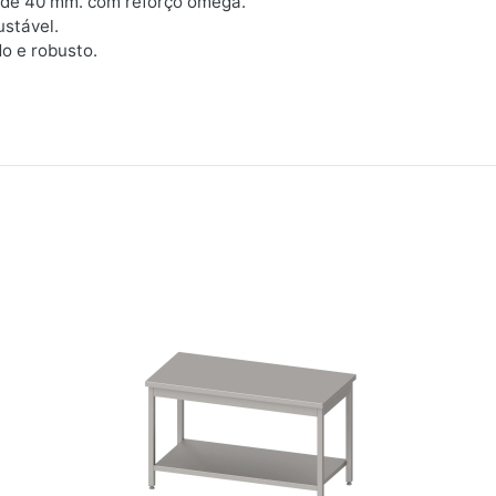
e de 40 mm. com reforço ômega.
stável.
o e robusto.