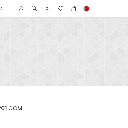
s
 201 COM