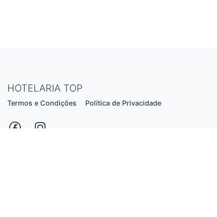
HOTELARIA TOP
Termos e Condições
Política de Privacidade
Estrada Nacional N206, nº2866 (Creixomil)
4835-044 Guimarães
Portugal
hotelariatop@hotmail.com
+351 913 855 556