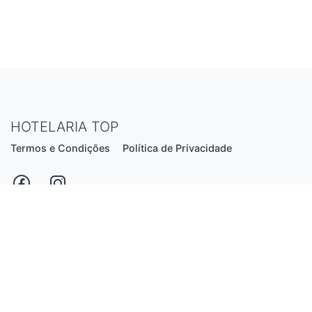
HOTELARIA TOP
Termos e Condições
Política de Privacidade
Estrada Nacional N206, nº2866 (Creixomil)
4835-044 Guimarães
Portugal
hotelariatop@hotmail.com
+351 913 855 556