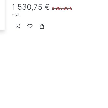
1 530,75 €
2 355,00 €
+ IVA
h