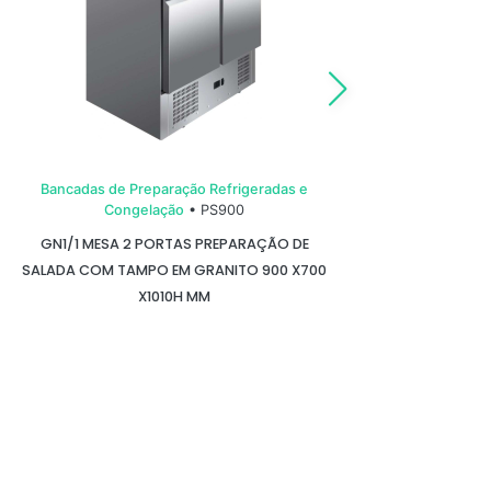
Bancadas de Preparação Refrigeradas e
Banc
Congelação
• PS900
GN1/1 MESA 2 PORTAS PREPARAÇÃO DE
MESA
SALADA COM TAMPO EM GRANITO 900 X700
X1010H MM