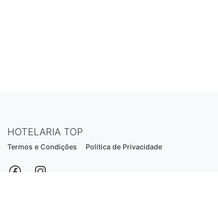
HOTELARIA TOP
Termos e Condições
Política de Privacidade
Estrada Nacional N206, nº2866 (Creixomil)
4835-044 Guimarães