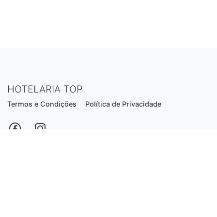
HOTELARIA TOP
Termos e Condições
Política de Privacidade
Estrada Nacional N206, nº2866 (Creixomil)
4835-044 Guimarães
Portugal
hotelariatop@hotmail.com
+351 913 855 556