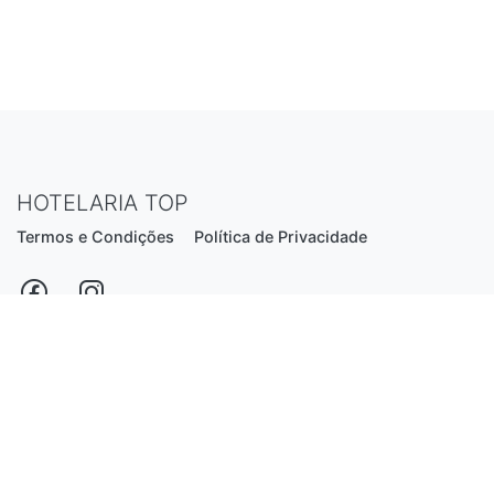
HOTELARIA TOP
Termos e Condições
Política de Privacidade
Estrada Nacional N206, nº2866 (Creixomil)
4835-044 Guimarães
Portugal
hotelariatop@hotmail.com
+351 913 855 556