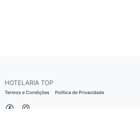
HOTELARIA TOP
Termos e Condições
Política de Privacidade
Estrada Nacional N206, nº2866 (Creixomil)
4835-044 Guimarães
Portugal