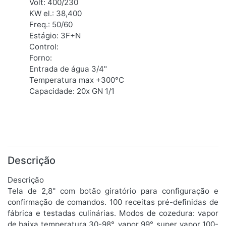
Volt: 400/230
KW el.: 38,400
Freq.: 50/60
Estágio: 3F+N
Control:
Forno:
Entrada de água 3/4"
Temperatura max +300°C
Capacidade: 20x GN 1/1
Descrição
Descrição
Tela de 2,8'' com botão giratório para configuração e
confirmação de comandos. 100 receitas pré-definidas de
fábrica e testadas culinárias. Modos de cozedura: vapor
de baixa temperatura 30-98°, vapor 99°, super vapor 100-