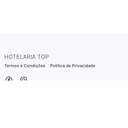
HOTELARIA TOP
Termos e Condições
Política de Privacidade
Estrada Nacional N206, nº2866 (Creixomil)
4835-044 Guimarães
Portugal
hotelariatop@hotmail.com