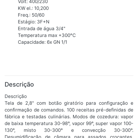
Volt: 400/230
KW el.: 10,200
Freq.: 50/60
Estágio: 3F+N
Entrada de água 3/4"
Temperatura max +300°C
Capacidade: 6x GN 1/1
Descrição
Descrição
Tela de 2,8'' com botão giratório para configuração e
confirmação de comandos. 100 receitas pré-definidas de
fábrica e testadas culinárias. Modos de cozedura: vapor
de baixa temperatura 30-98°, vapor 99°, super vapor 100-
130°, misto 30-300° e convecção 30-300°.
Desumidificação de câmara para assados crocantes.