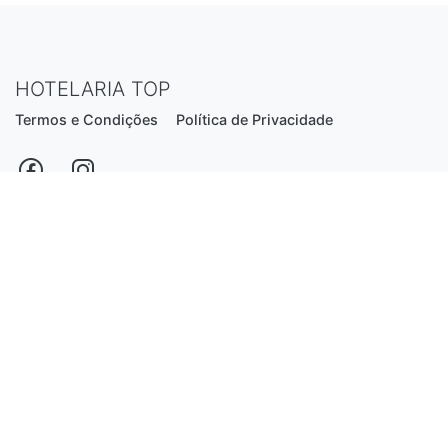
HOTELARIA TOP
Termos e Condições
Política de Privacidade
Estrada Nacional N206, nº2866 (Creixomil)
4835-044 Guimarães
Portugal
hotelariatop@hotmail.com
+351 913 855 556
*chamada para a rede fixa nacional
Desenvolvido por:
Luís Ferreira