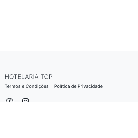
HOTELARIA TOP
Termos e Condições
Política de Privacidade
Estrada Nacional N206, nº2866 (Creixomil)
4835-044 Guimarães
Portugal