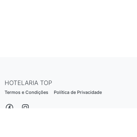
HOTELARIA TOP
Termos e Condições
Política de Privacidade
Estrada Nacional N206, nº2866 (Creixomil)
4835-044 Guimarães