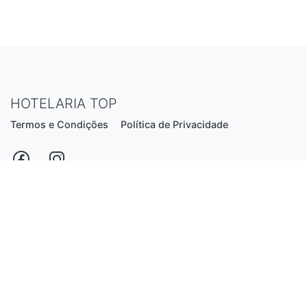
HOTELARIA TOP
Termos e Condições
Política de Privacidade
Estrada Nacional N206, nº2866 (Creixomil)
4835-044 Guimarães
Portugal
hotelariatop@hotmail.com
+351 913 855 556
*chamada para a rede fixa nacional