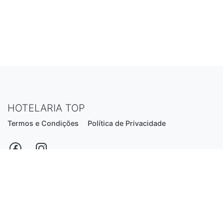
HOTELARIA TOP
Termos e Condições
Política de Privacidade
Estrada Nacional N206, nº2866 (Creixomil)
4835-044 Guimarães
Portugal
hotelariatop@hotmail.com