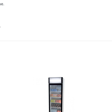
ue.
.