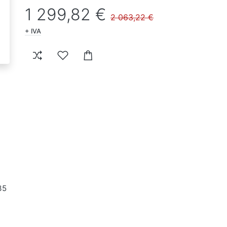
1 299,82 €
2 063,22 €
+ IVA
35