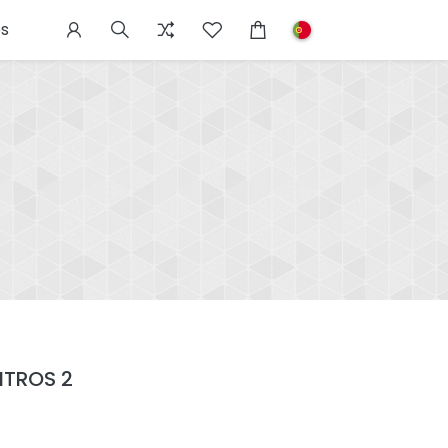
s
ITROS 2