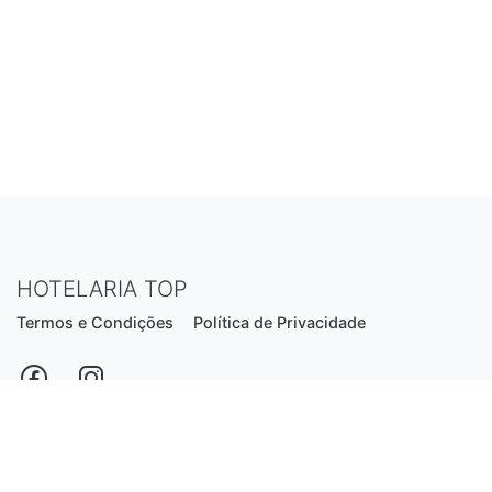
HOTELARIA TOP
Termos e Condições
Política de Privacidade
Estrada Nacional N206, nº2866 (Creixomil)
4835-044 Guimarães
Portugal