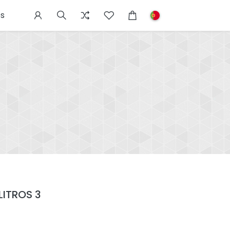
s
LITROS 3