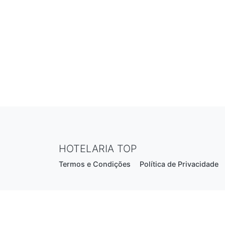
HOTELARIA TOP
Termos e Condições
Política de Privacidade
Estrada Nacional N206, nº2866 (Creixomil)
4835-044 Guimarães
Portugal