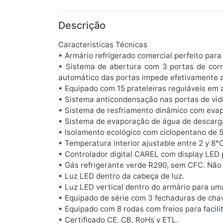
Descrição
Características Técnicas
• Armário refrigerado comercial perfeito para
• Sistema de abertura com 3 portas de corr
automático das portas impede efetivamente a
• Equipado com 15 prateleiras reguláveis em 
• Sistema anticondensação nas portas de vid
• Sistema de resfriamento dinâmico com evapo
• Sistema de evaporação de água de descarg
• Isolamento ecológico com ciclopentano de
• Temperatura interior ajustable entre 2 y 8°C
• Controlador digital CAREL com display LED p
• Gás refrigerante verde R290, sem CFC. Não 
• Luz LED dentro da cabeça de luz.
• Luz LED vertical dentro do armário para uma
• Equipado de série com 3 fechaduras de cha
• Equipado com 8 rodas com freios para facil
• Certificado CE, CB, RoHs y ETL.