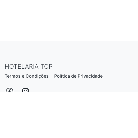
HOTELARIA TOP
Termos e Condições
Política de Privacidade
Estrada Nacional N206, nº2866 (Creixomil)
4835-044 Guimarães
Portugal
hotelariatop@hotmail.com