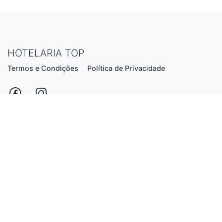
HOTELARIA TOP
Termos e Condições
Política de Privacidade
Estrada Nacional N206, nº2866 (Creixomil)
4835-044 Guimarães
Portugal
hotelariatop@hotmail.com
+351 913 855 556
*chamada para a rede fixa nacional
Desenvolvido por:
Luís Ferreira