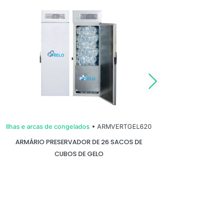
Ilhas e arcas de congelados
• ARMVERTGEL620
Ilh
ARMÁRIO PRESERVADOR DE 26 SACOS DE
ARCA
CUBOS DE GELO