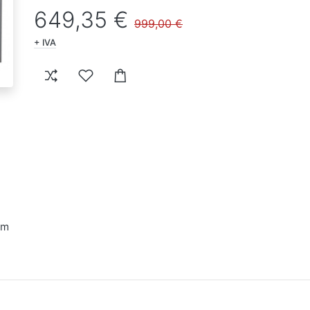
649,35 €
999,00 €
+ IVA
mm