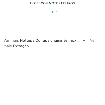
HOTTE COM MOTOR E FILTROS
Ver mais
Hottes / Coifas / chaminés inox
...
•
Ver
mais
Extração
...