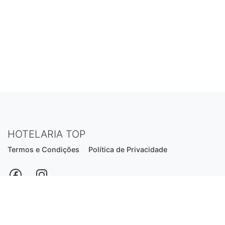
HOTELARIA TOP
Termos e Condições
Política de Privacidade
Estrada Nacional N206, nº2866 (Creixomil)
4835-044 Guimarães