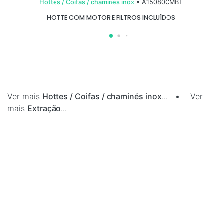
Hottes / Coifas / chaminés inox
• A15080CMBT
HOTTE COM MOTOR E FILTROS INCLUÍDOS
Ver mais
Hottes / Coifas / chaminés inox
...
•
Ver
mais
Extração
...