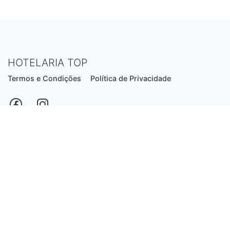
HOTELARIA TOP
Termos e Condições
Política de Privacidade
Estrada Nacional N206, nº2866 (Creixomil)
4835-044 Guimarães
Portugal
hotelariatop@hotmail.com
+351 913 855 556
*chamada para a rede fixa nacional