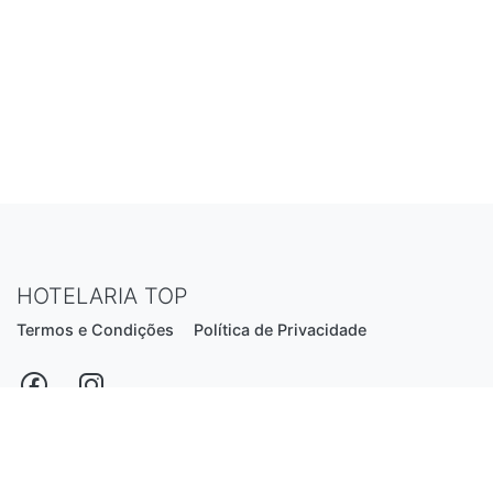
HOTELARIA TOP
Termos e Condições
Política de Privacidade
Estrada Nacional N206, nº2866 (Creixomil)
4835-044 Guimarães