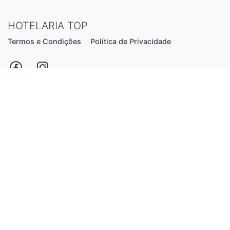
HOTELARIA TOP
Termos e Condições
Política de Privacidade
Estrada Nacional N206, nº2866 (Creixomil)
4835-044 Guimarães
Portugal
hotelariatop@hotmail.com
+351 913 855 556
*chamada para a rede fixa nacional
Desenvolvido por:
Luís Ferreira
© 2026 - Hotelaria Top, Lda