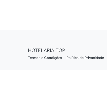
HOTELARIA TOP
Termos e Condições
Política de Privacidade
Estrada Nacional N206, nº2866 (Creixomil)
4835-044 Guimarães
Portugal
hotelariatop@hotmail.com
+351 913 855 556