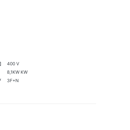
400 V
8,1KW KW
3F+N