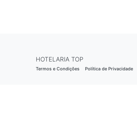
HOTELARIA TOP
Termos e Condições
Política de Privacidade
Estrada Nacional N206, nº2866 (Creixomil)
4835-044 Guimarães
Portugal
hotelariatop@hotmail.com
+351 913 855 556
*chamada para a rede fixa nacional