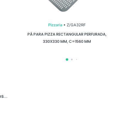
Pizzaria
• Z/GA32RF
PÁ PARA PIZZA RECTANGULAR PERFURADA,
330X330 MM, C=1560 MM
os
...