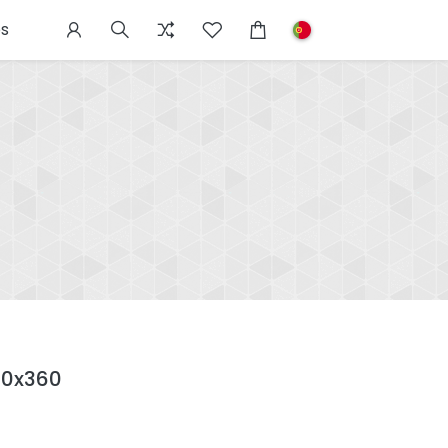
s
60x360