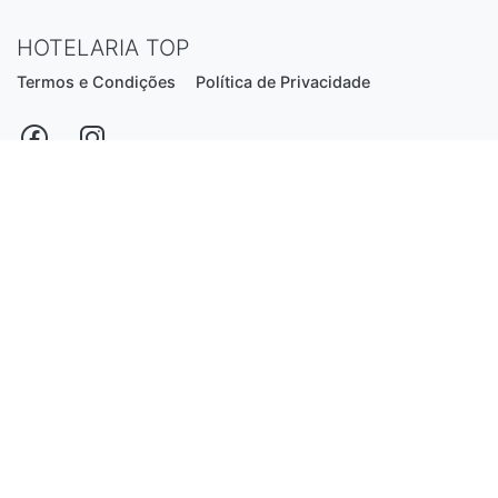
HOTELARIA TOP
Termos e Condições
Política de Privacidade
Estrada Nacional N206, nº2866 (Creixomil)
4835-044 Guimarães
Portugal
hotelariatop@hotmail.com
+351 913 855 556
*chamada para a rede fixa nacional
Desenvolvido por:
Luís Ferreira
© 2026 - Hotelaria Top, Lda