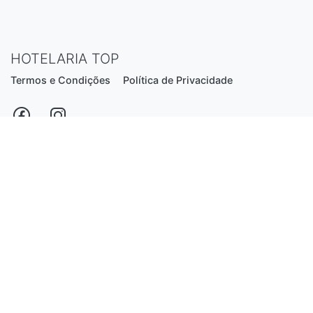
HOTELARIA TOP
Termos e Condições
Política de Privacidade
Estrada Nacional N206, nº2866 (Creixomil)
4835-044 Guimarães
Portugal
hotelariatop@hotmail.com
+351 913 855 556
*chamada para a rede fixa nacional
Desenvolvido por:
Luís Ferreira