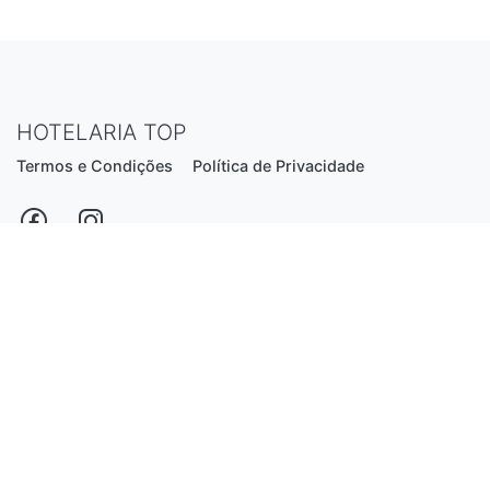
HOTELARIA TOP
Termos e Condições
Política de Privacidade
Estrada Nacional N206, nº2866 (Creixomil)
4835-044 Guimarães
Portugal
hotelariatop@hotmail.com
+351 913 855 556
*chamada para a rede fixa nacional